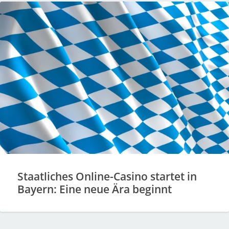
Staatliches Online-Casino startet in
Bayern: Eine neue Ära beginnt