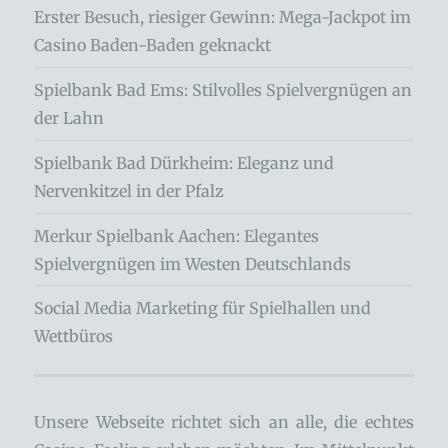
Erster Besuch, riesiger Gewinn: Mega-Jackpot im
Casino Baden-Baden geknackt
Spielbank Bad Ems: Stilvolles Spielvergnügen an
der Lahn
Spielbank Bad Dürkheim: Eleganz und
Nervenkitzel in der Pfalz
Merkur Spielbank Aachen: Elegantes
Spielvergnügen im Westen Deutschlands
Social Media Marketing für Spielhallen und
Wettbüros
Unsere Webseite richtet sich an alle, die echtes