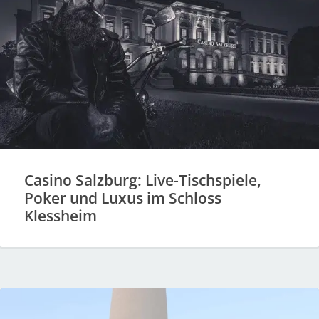
Casino Salzburg: Live-Tischspiele,
Poker und Luxus im Schloss
Klessheim