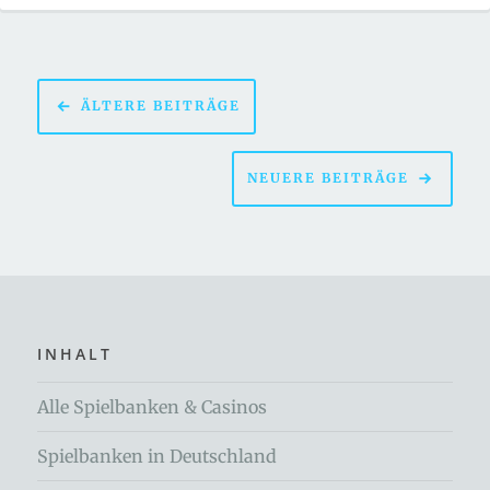
Beitragsnavigation
ÄLTERE BEITRÄGE
NEUERE BEITRÄGE
INHALT
Alle Spielbanken & Casinos
Spielbanken in Deutschland