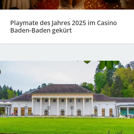
Playmate des Jahres 2025 im Casino
Baden-Baden gekürt