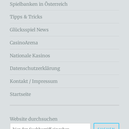
Spielbanken in Österreich
Tipps & Tricks
Glücksspiel News
CasinoArena
Nationale Kasinos
Datenschutzerklärung
Kontakt / Impressum
Startseite
Website durchsuchen