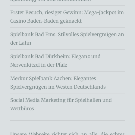
Erster Besuch, riesiger Gewinn: Mega-Jackpot im
Casino Baden-Baden geknackt
Spielbank Bad Ems: Stilvolles Spielvergnügen an
der Lahn
Spielbank Bad Dürkheim: Eleganz und
Nervenkitzel in der Pfalz
Merkur Spielbank Aachen: Elegantes
Spielvergnügen im Westen Deutschlands
Social Media Marketing für Spielhallen und
Wettbüros
Unsere Webseite richtet sich an alle, die echtes