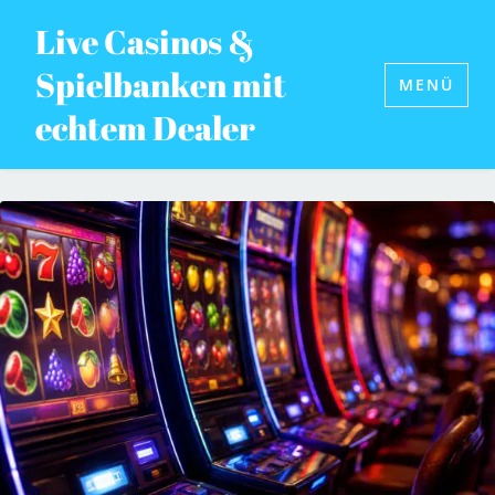
Zum
Live Casinos &
Inhalt
Spielbanken mit
springen
MENÜ
echtem Dealer