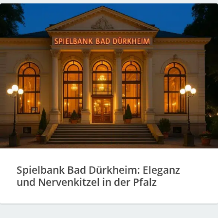
Spielbank Bad Dürkheim: Eleganz
und Nervenkitzel in der Pfalz