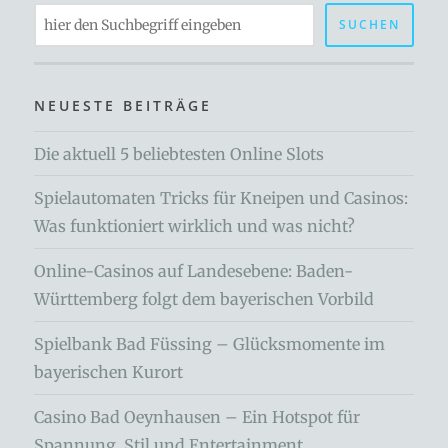
SUCHEN
NEUESTE BEITRÄGE
Die aktuell 5 beliebtesten Online Slots
Spielautomaten Tricks für Kneipen und Casinos:
Was funktioniert wirklich und was nicht?
Online-Casinos auf Landesebene: Baden-
Württemberg folgt dem bayerischen Vorbild
Spielbank Bad Füssing – Glücksmomente im
bayerischen Kurort
Casino Bad Oeynhausen – Ein Hotspot für
Spannung, Stil und Entertainment