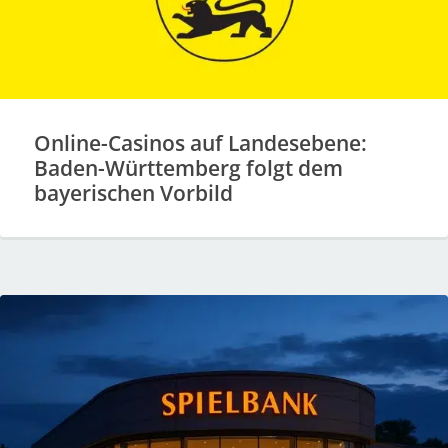
Online-Casinos auf Landesebene:
Baden-Württemberg folgt dem
bayerischen Vorbild